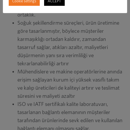
Cookie settings
ACCEPT
çözümleriyle tanınan 11 lisanslı marka ile
ortaklık.
Soğuk şekillendirme süreçleri, ürün üretimine
göre tasarlanmıştır, böylece müşteriler
karmaşıklığı ortadan kaldırır, zamandan
tasarruf sağlar, atıkları azaltır, maliyetleri
düşürmenin yanı sıra verimliliği ve
tekrarlanabilirliği artırır
Mühendislere ve makine operatörlerine anında
erişim sağlayan kurum içi yüksek vasıflı takım
ve kalıp üreticileri de kaliteyi artırır ve teslimat
süresini ve maliyeti azaltır
ISO ve IATF sertifikalı kalite laboratuvarı,
tasarlanan bağlantı elemanının müşteriler
tarafından ürünlerinde sevk edilen ve kullanılan
bağlantı elemanı olmasını sağlar.