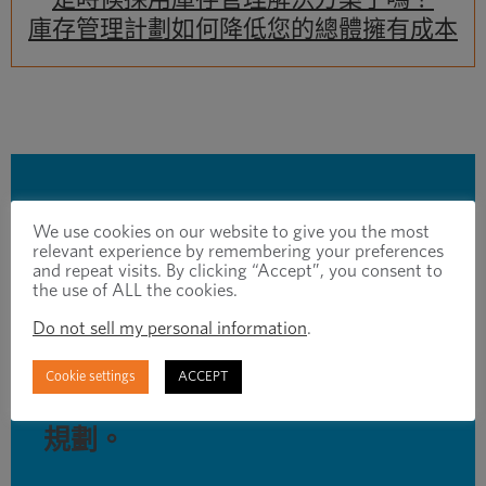
庫存管理計劃如何降低您的總體擁有成本
你不能
We use cookies on our website to give you the most
relevant experience by remembering your preferences
預期需求？
and repeat visits. By clicking “Accept”, you consent to
the use of ALL the cookies.
Do not sell my personal information
.
Cookie settings
ACCEPT
開始基於需求
規劃。