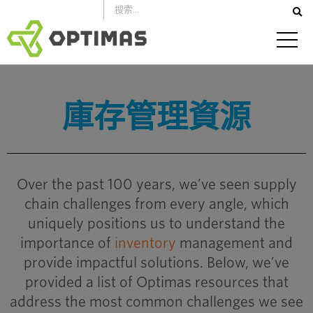
跳
到
內
容
庫存管理資源
Over the past 100 years, we’ve seen supply
chain challenges from every angle, which
uniquely positions us to understand the
importance of
inventory
management and
provide impactful solutions. Below, we’ve
provided a list of Optimas resources that
address the most common challenges we see