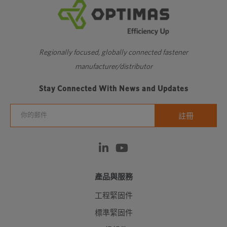
Regionally focused, globally connected fastener
manufacturer/distributor
Stay Connected With News and Updates
產品與服務
工程緊固件
標準緊固件