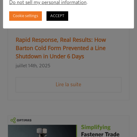
Do not sell my personal information
.
Cookie settings
ACCEPT
Rapid Response, Real Results: How
Barton Cold Form Prevented a Line
Shutdown in Under 6 Days
juillet 14th, 2025
Lire la suite