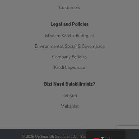
Customers
Legal and Policies
Modern Kölelik Bildirgesi
Environmental, Social & Governance
Company Policies
Kredi başvurusu
Bizi Nasıl Bulabilirsiniz?
İletişim
Mekanlar
©
2026
Optimas OE Solutions, LLC. |
Yasal
|
Gizlilik Politikası