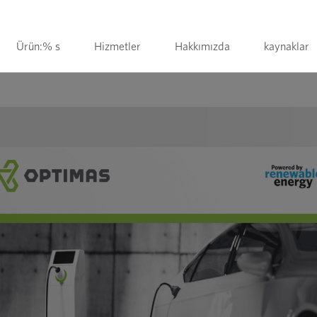
Ürün:% s
Hizmetler
Hakkımızda
kaynaklar