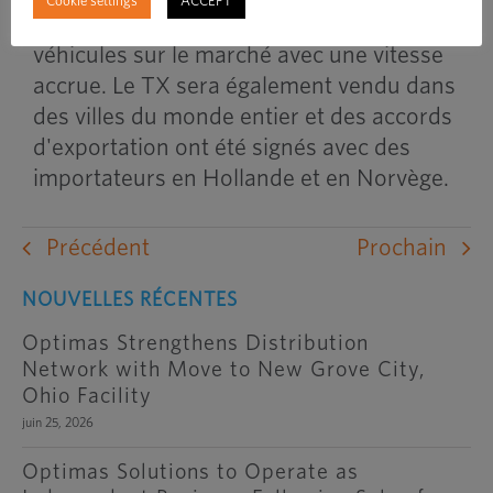
Cookie settings
ACCEPT
davantage l'accent sur la livraison des
véhicules sur le marché avec une vitesse
accrue. Le TX sera également vendu dans
des villes du monde entier et des accords
d'exportation ont été signés avec des
importateurs en Hollande et en Norvège.
Précédent
Prochain
NOUVELLES RÉCENTES
Optimas Strengthens Distribution
Network with Move to New Grove City,
Ohio Facility
juin 25, 2026
Optimas Solutions to Operate as