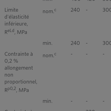
Limite
240
-
30
c
nom.
d'élasticité
inférieure,
eLd
R
, MPa
min.
240
-
30
Contrainte à
-
-
-
c
nom.
0,2 %
allongement
non
proportionnel,
p0,2
R
, MPa
min.
-
-
-