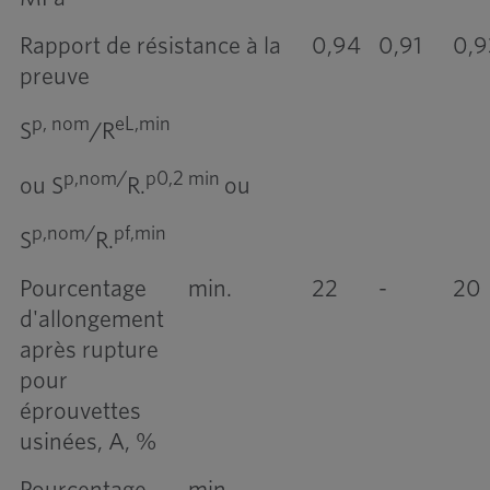
Rapport de résistance à la
0,94
0,91
0,9
preuve
p, nom
eL,min
S
/R
p,nom/
p0,2 min
ou S
R.
ou
p,nom/
pf,min
S
R.
Pourcentage
min.
22
-
20
d'allongement
après rupture
pour
éprouvettes
usinées, A, %
Pourcentage
min.
-