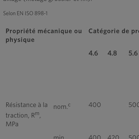
Selon EN ISO 898-1
Propriété mécanique ou
Catégorie de pr
physique
4.6
4.8
5.6
Résistance à la
400
50
c
nom.
m
traction, R
,
MPa
min.
400
420
50