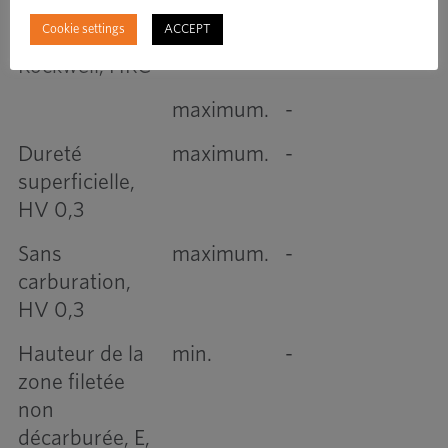
Cookie settings
ACCEPT
Dureté
min.
-
Rockwell, HRC
maximum.
-
Dureté
maximum.
-
superficielle,
HV 0,3
Sans
maximum.
-
carburation,
HV 0,3
Hauteur de la
min.
-
zone filetée
non
décarburée, E,