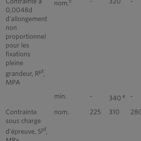
Contrainte à
-
320
-
c
nom.
0,0048d
d'allongement
non
proportionnel
pour les
fixations
pleine
pf
grandeur, R
,
MPA
min.
-
-
e
340
Contrainte
nom.
225
310
28
sous charge
pf
d'épreuve, S
,
MPa