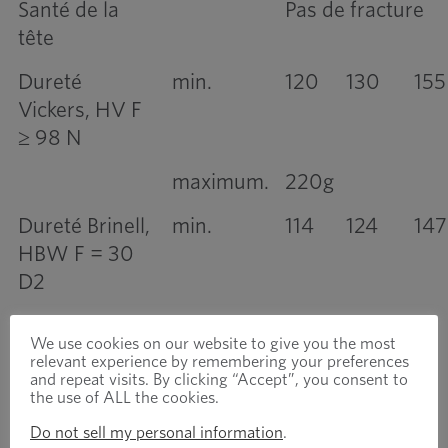
Santé de la
Pas de fracture
tête
Dureté
min.
120
130
155
Vickers, HV F
≥ 98 N
maximum.
220g
Dureté Brinell,
min.
114
124
147
HBW F = 30
D2
maximum.
209 g
We use cookies on our website to give you the most
relevant experience by remembering your preferences
Dureté
min.
67
71
79
and repeat visits. By clicking “Accept”, you consent to
Rockwell, HRB
the use of ALL the cookies.
Do not sell my personal information
.
maximum.
95,0g