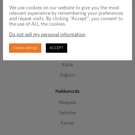
Özel Tasarım Bağlantı Elemanları
We use cookies on our website to give you the most
relevant experience by remembering your preferences
Standart Bağlantı Elemanları
and repeat visits. By clicking “Accept”, you consent to
the use of ALL the cookies.
C Sınıfı Bileşenler
Do not sell my personal information
.
İmalat
Mühendislik
Cookie settings
ACCEPT
Envanter yönetimi
Kalite
Dağıtım
Hakkımızda
Medyada
Sektörler
Kariyer